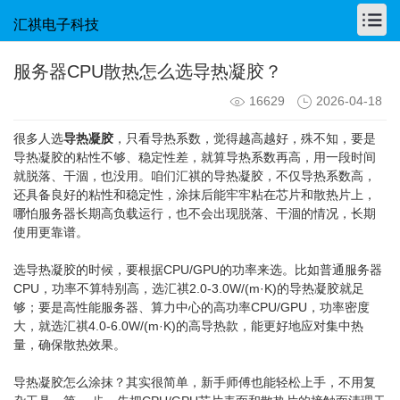
汇祺电子科技
服务器CPU散热怎么选导热凝胶？
16629
2026-04-18
很多人选
导热凝胶
，只看导热系数，觉得越高越好，殊不知，要是
导热凝胶的粘性不够、稳定性差，就算导热系数再高，用一段时间
就脱落、干涸，也没用。咱们汇祺的导热凝胶，不仅导热系数高，
还具备良好的粘性和稳定性，涂抹后能牢牢粘在芯片和散热片上，
哪怕服务器长期高负载运行，也不会出现脱落、干涸的情况，长期
使用更靠谱。
选导热凝胶的时候，要根据CPU/GPU的功率来选。比如普通服务器
CPU，功率不算特别高，选汇祺2.0-3.0W/(m·K)的导热凝胶就足
够；要是高性能服务器、算力中心的高功率CPU/GPU，功率密度
大，就选汇祺4.0-6.0W/(m·K)的高导热款，能更好地应对集中热
量，确保散热效果。
导热凝胶怎么涂抹？其实很简单，新手师傅也能轻松上手，不用复