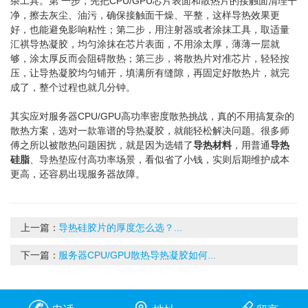
杂工具。第 一步，先把CPU/GPU芯片表面和散热片的接触面清理干
净，擦去灰尘、油污，确保接触面干燥、平整，这样导热效果更
好，也能避免影响粘性；第二步，用注射器或者涂抹工具，取适量
汇祺导热凝胶，均匀涂抹在芯片表面，不用涂太厚，薄薄一层就
够，涂太厚反而会阻碍散热；第三步，将散热片对准芯片，轻轻按
压，让导热凝胶均匀铺开，填满所有缝隙，再固定好散热片，就完
成了，整个过程也就几分钟。
其实应对服务器CPU/GPU高功率密度散热挑战，真的不用搞复杂的
散热方案，选对一款靠谱的导热凝胶，就能轻松解决问题。很多师
傅之所以被散热问题困扰，就是因为选错了
导热材料
，用普通
导热
硅脂
、导热垫应付高功率场景，看似省了小钱，实则后期维护成本
更高，还容易出现服务器故障。
上一篇：
导热硅胶片的厚度怎么选？...
下一篇：
服务器CPU/GPU散热导热凝胶如何...