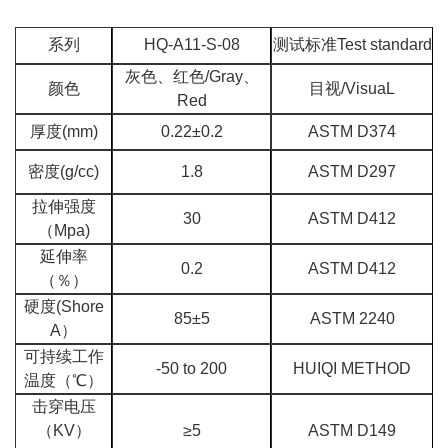
系列
HQ-A11-S-08
测试标准Test standard
灰色、红色/Gray、
颜色
目视/VisuaL
Red
厚度(mm)
0.22±0.2
ASTM D374
密度(g/cc)
1.8
ASTM D297
拉伸强度
30
ASTM D412
（Mpa)
延伸率
0.2
ASTM D412
（％）
硬度(Shore
85±5
ASTM 2240
A）
可持续工作
-50 to 200
HUIQI METHOD
温度（℃）
击穿电压
（KV）
≥5
ASTM D149