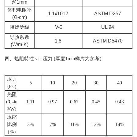
@1mm
体积电阻率
1.1x1012
ASTM D257
(Ω-cm)
阻燃等级
V-0
UL 94
导热系数
1.8
ASTM D5470
(W/m-K)
四、热阻特性 v.s. 压力 (厚度1mm样片为参考）
压力
5
10
20
30
40
(Psi)
热阻
(℃-in
1.11
0.97
0.67
0.45
0.43
²/W)
压缩
比例
3%
7%
11%
12%
14%
（%）